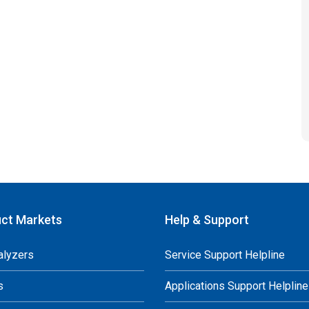
ct Markets
Help & Support
alyzers
Service Support Helpline
s
Applications Support Helpline